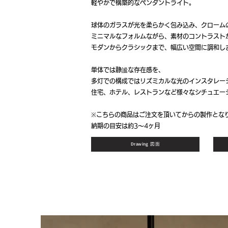
軽やかで構築的なペンダントライト。
球体のガラスが光を柔らかく包み込み、クローム
ミニマルなフォルムながら、素材のコントラスト
モダンからクラシックまで、幅広い空間に調和し
単体では静謐な存在感を、
多灯での構成ではリズミカルな光のインスタレー
住宅、ホテル、レストランなど様々なシチュエー
※こちらの商品はご注文を頂いてからの製作とな
納期の目安は約3〜4ヶ月
Drawing 図面