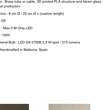
ls : Brass tube or cable, 3D printed PLA structure and blown glass
cal production
ons : 8 cm Ø / 20 cm Ø x (custom length)
: G9
 : Max 5 W Only LED
 : 100V
nd Bulb : LED G9 2700K 2,5 W spot / 215 lumens
: Handcrafted in Mallorca, Spain